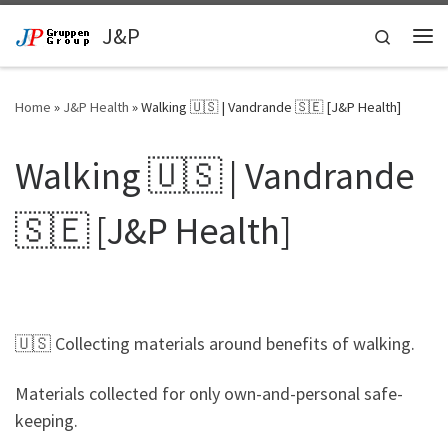
Skip to content
J&P
Search
Me
Home
»
J&P Health
»
Walking 🇺🇸 | Vandrande 🇸🇪 [J&P Health]
Walking 🇺🇸 | Vandrande
🇸🇪 [J&P Health]
🇺🇸 Collecting materials around benefits of walking.
Materials collected for only own-and-personal safe-
keeping.