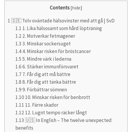
Contents
[
hide
]
1
🇸🇪 Tolv oväntade hälsovinster med att gå | SvD
1.1
1. Lika hälsosamt som hård löpträning
1.2
2. Motverkar fetmagener
1.3
3. Minskar sockersuget
1.4
4. Minskar risken för bröstcancer
1.5
5. Mindre värk i lederna
1.6
6. Stärker immunförsvaret
1.7
7. Får dig att må bättre
1.8
8. Får dig att tänka bättre
1.9
9. Förbättrar sömnen
1.10
10. Minskar risken för benbrott
1.11
11. Färre skador
1.12
12. Lugnt tempo räcker långt
1.13
🇺🇸 In English – The twelve unexpected
benefits