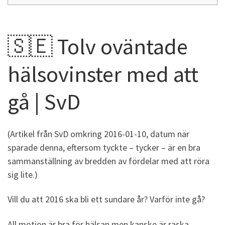
🇸🇪 Tolv oväntade
hälsovinster med att
gå | SvD
(Artikel från SvD omkring 2016-01-10, datum när
sparade denna, eftersom tyckte – tycker – är en bra
sammanställning av bredden av fördelar med att röra
sig lite.)
Vill du att 2016 ska bli ett sundare år? Varför inte gå?
All motion är bra för hälsan men kanske är raska