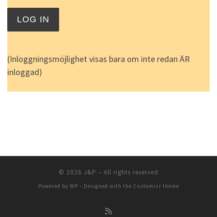
(Inloggningsmöjlighet visas bara om inte redan ÄR
inloggad)
© 2026
J&P
– All rights reserved
Powered by
WP
– Designed with the
Customizr theme