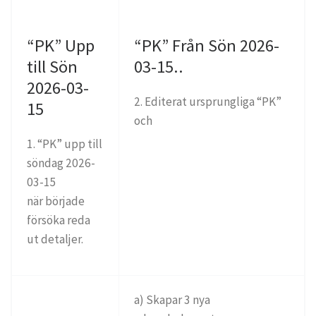
“PK” Upp
“PK” Från Sön 2026-
till Sön
03-15..
2026-03-
2. Editerat ursprungliga “PK”
15
och
1. “PK” upp till
söndag 2026-
03-15
när började
försöka reda
ut detaljer.
a) Skapar 3 nya