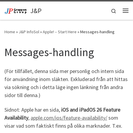
Skip to content
J&P
Search
Me
Home
»
J&P InfoSol
»
Apple! – Start Here
»
Messages-handling
Messages-handling
(För tillfället, denna sida mer personlig och intern sida
för användning inom släkten. Exkluderad från att hittas
via sökning och i detta läge ingen länkning från andra
sidor till denna.)
Sidnot: Apple har en sida,
iOS and iPadOS 26
Feature
Availability
,
apple.com/ios/feature-availability/
som
visar vad som faktiskt finns på olika marknader. T.ex.