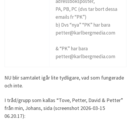
adressboksposter,
PA, PB, PC (dvs tar bort dessa
emails fr “PK”)
b) Dvs “nya” “PK” har bara
petter@karlbergmedia.com
& “PK” har bara
petter@karlbergmedia.com
NU blir samtalet igår lite tydligare, vad som fungerade
och inte.
I tråd/grupp som kallas “Tove, Petter, David & Petter”
från min, Johans, sida (screenshot 2026-03-15
06.20.17):