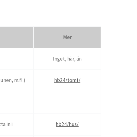
Mer
Inget, här, än
unen, m.fl.)
hb24/tomt/
ta in i
hb24/hus/