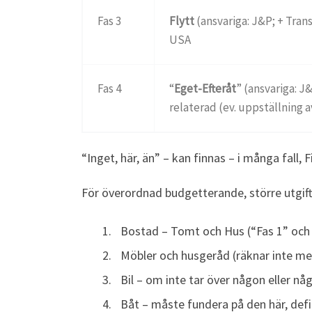
Fas 3
Flytt
(ansvariga: J&P; + Trans
USA
Fas 4
“
Eget-Efteråt
” (ansvariga: J&
relaterad (ev. uppställning 
“Inget, här, än” – kan finnas – i många fall, 
För överordnad budgetterande, större utgi
Bostad – Tomt och Hus (“Fas 1” och 
Möbler och husgeråd (räknar inte me
Bil – om inte tar över någon eller nå
Båt – måste fundera på den här, defi