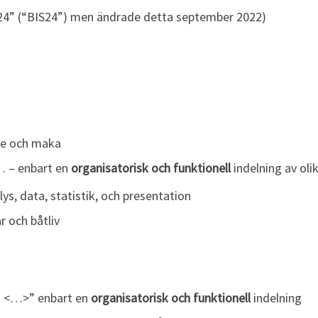
2024” (“BIS24”) men ändrade detta september 2022)
ake och maka
… – enbart en
organisatorisk och funktionell
indelning av oli
lys, data, statistik, och presentation
ar och båtliv
P <…>” enbart en
organisatorisk och funktionell
indelning