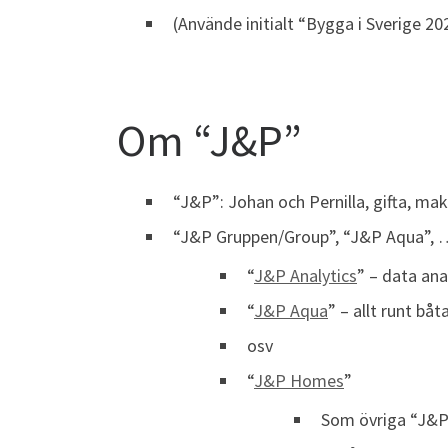
(Använde initialt “Bygga i Sverige 
Om “J&P”
“J&P”: Johan och Pernilla, gifta, m
“J&P Gruppen/Group”, “J&P Aqua”, 
“
J&P Analytics
” – data ana
“
J&P Aqua
” – allt runt båt
osv
“
J&P Homes
”
Som övriga “J&