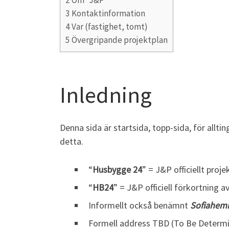
2
Om “J&P”
3
Kontaktinformation
4
Var (fastighet, tomt)
5
Övergripande projektplan
Inledning
Denna sida är startsida, topp-sida, för all
detta.
“
Husbygge 24
” = J&P officiellt pro
“
HB24
” = J&P officiell förkortning 
Informellt också benämnt
Sofiahem
Formell address TBD (To Be Determ