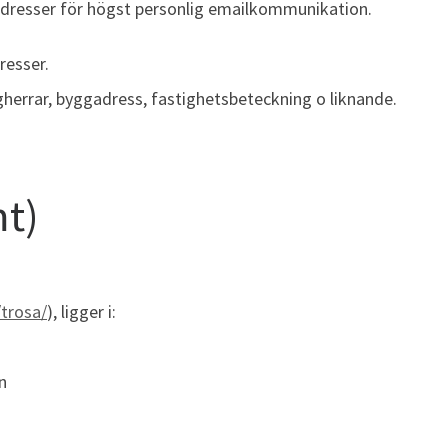
addresser för högst personlig emailkommunikation.
resser.
errar, byggadress, fastighetsbeteckning o liknande.
mt)
/trosa/
), ligger i:
n