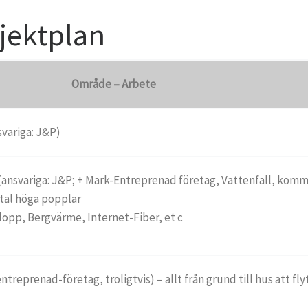
jektplan
Område – Arbete
variga: J&P)
ansvariga: J&P; + Mark-Entreprenad företag, Vattenfall, komm
tal höga popplar
vlopp, Bergvärme, Internet-Fiber, et c
treprenad-företag, troligtvis) – allt från grund till hus att flyt