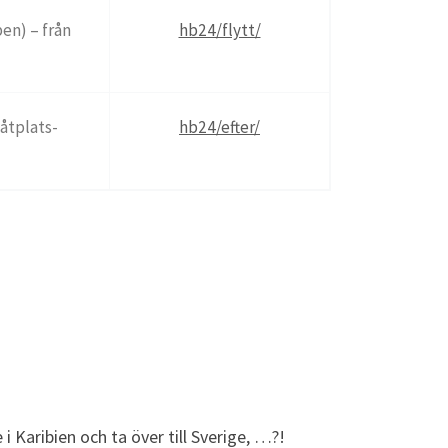
pen) – från
hb24/flytt/
åtplats-
hb24/efter/
 Karibien och ta över till Sverige, …?!