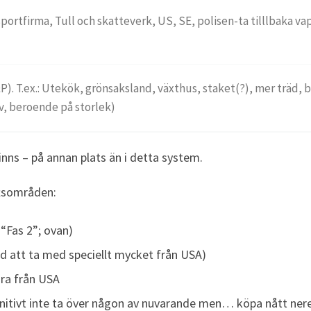
portfirma, Tull och skatteverk, US, SE, polisen-ta tilllbaka va
P). T.ex.:
Utekök, grönsaksland, växthus, staket(?), mer träd, b
av, beroende på storlek)
Finns – på annan plats än i detta system.
ftsområden:
“Fas 2”; ovan)
d att ta med speciellt mycket från USA)
gra från USA
nitivt inte ta över någon av nuvarande men… köpa nått nere i