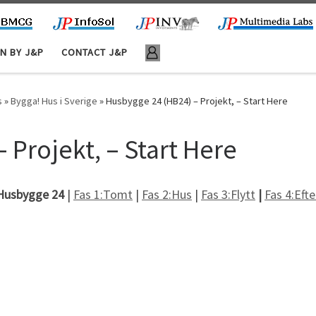
N BY J&P
CONTACT J&P
s
»
Bygga! Hus i Sverige
»
Husbygge 24 (HB24) – Projekt, – Start Here
 Projekt, – Start Here
Husbygge 24
|
Fas 1:Tomt
|
Fas 2:Hus
|
Fas 3:Flytt
|
Fas 4:Efte