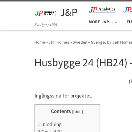
Skip to content
J&P
MORE J&P…
FU
Sverige / USA
Home
»
J&P Homes
»
Sweden – Sverige, by J&P Home
Husbygge 24 (HB24) –
(
Ingångssida för projektet.
Contents
[
hide
]
1
Inledning