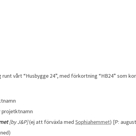
ting runt vårt “Husbygge 24”, med förkortning “HB24” som k
jektnamn
av projetktnamn
met
[by J&P]
(ej att förväxla med
Sophiahemmet
) [P: augus
ined)