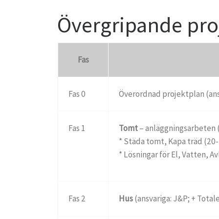
Övergripande pro
Fas
Fas 0
Överordnad projektplan (ans
Fas 1
Tomt
– anläggningsarbeten (
*
Städa tomt, Kapa träd (20-
* Lösningar för El, Vatten, A
Fas 2
Hus
(ansvariga: J&P; + Totalen