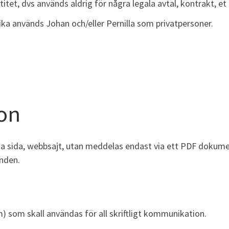
titet, dvs används aldrig för några legala avtal, kontrakt, et 
ika används Johan och/eller Pernilla som privatpersoner.
on
na sida, webbsajt, utan meddelas endast via ett PDF dokumen
anden.
 som skall användas för all skriftligt kommunikation.